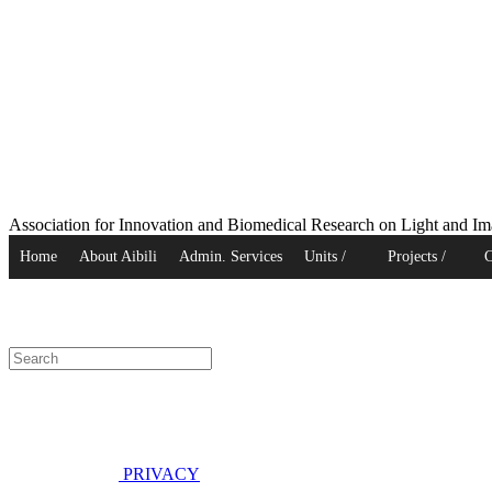
Association for Innovation and Biomedical Research on Light and I
Home
About Aibili
Admin. Services
Units /
Projects /
C
Centres
publications
PRIVACY