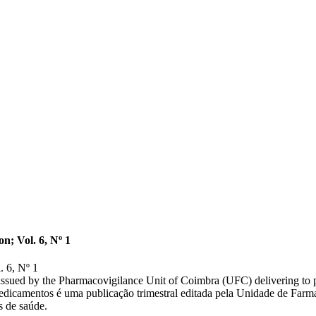
n; Vol. 6, Nº 1
. 6, Nº 1
issued by the Pharmacovigilance Unit of Coimbra (UFC) delivering to pa
edicamentos é uma publicação trimestral editada pela Unidade de Farm
s de saúde.