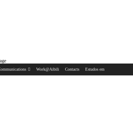
mage
ommunications
Work@Aibili
Contacts
Estudos em
Recrutamento